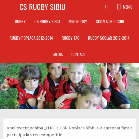
Sari
CS RUGBY SIBIU
MENIU
la
conținut
RUGBY
CS RUGBY SIBIU
MINI RUGBY
SCOALA DE JOCURI
RUGBY POPLACA 2012-2014
RUGBY TAG
RUGBY SCOLAR 2012-2014
MEDIA
CONTACT
Anul trecut echipa „U13” a CSR Poplaca Sibiu s-a antrenat fara a
participa la vreo competitie.