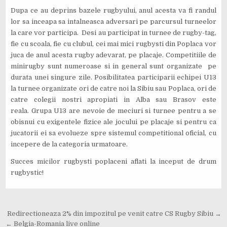
Dupa ce au deprins bazele rugbyului, anul acesta va fi randul
lor sa inceapa sa intalneasca adversari pe parcursul turneelor
la care vor participa. Desi au participat in turnee de rugby-tag,
fie cu scoala, fie cu clubul, cei mai mici rugbysti din Poplaca vor
juca de anul acesta rugby adevarat, pe placaje. Competitiile de
minirugby sunt numeroase si in general sunt organizate pe
durata unei singure zile. Posibilitatea participarii echipei U13
la turnee organizate ori de catre noi la Sibiu sau Poplaca, ori de
catre colegii nostri apropiati in Alba sau Brasov este
reala. Grupa U13 are nevoie de meciuri si turnee pentru a se
obisnui cu exigentele fizice ale jocului pe placaje si pentru ca
jucatorii ei sa evolueze spre sistemul competitional oficial, cu
incepere de la categoria urmatoare.
Succes micilor rugbysti poplaceni aflati la inceput de drum
rugbystic!
Navigare
Redirectioneaza 2% din impozitul pe venit catre CS Rugby Sibiu →
← Belgia-Romania live online