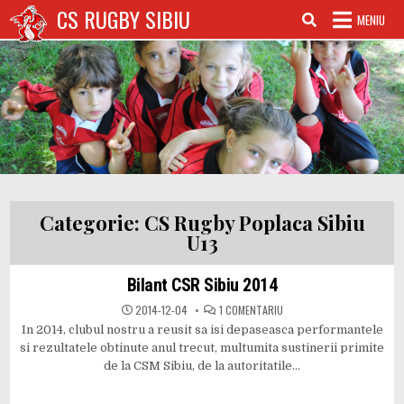
Sari
CS RUGBY SIBIU
MENIU
la
conținut
Categorie:
CS Rugby Poplaca Sibiu
U13
Bilant CSR Sibiu 2014
LA
2014-12-04
1 COMENTARIU
BILANT
In 2014, clubul nostru a reusit sa isi depaseasca performantele
CSR
SIBIU
si rezultatele obtinute anul trecut, multumita sustinerii primite
2014
de la CSM Sibiu, de la autoritatile…