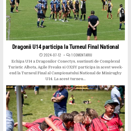
Dragonii U14 participa la Turneul Final National
LA
2024-07-12
1 COMENTARIU
DRAGONII
Echipa U14 a Dragonilor Conectys, sustinuti de Complexul
U14
PARTICIPA
Turistic Albota, Agile Freaks si OXSY participa in acest week-
LA
TURNEUL
end la Turneul Final al Campionatului National de Minirugby
FINAL
U14. La acest turneu…
NATIONAL