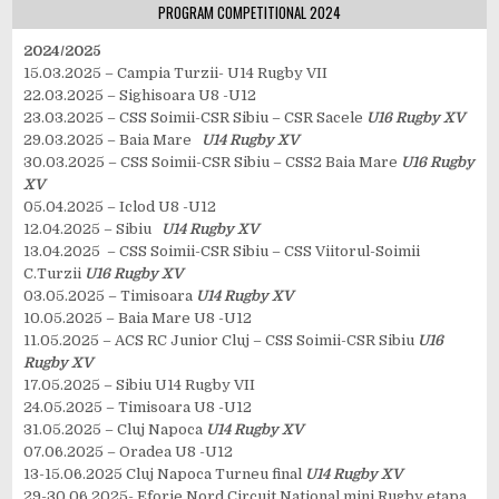
PROGRAM COMPETITIONAL 2024
2024/2025
15.03.2025 – Campia Turzii- U14 Rugby VII
22.03.2025 – Sighisoara U8 -U12
23.03.2025 – CSS Soimii-CSR Sibiu – CSR Sacele
U16 Rugby XV
29.03.2025 – Baia Mare
U14 Rugby XV
30.03.2025 – CSS Soimii-CSR Sibiu – CSS2 Baia Mare
U16 Rugby
XV
05.04.2025 – Iclod U8 -U12
12.04.2025 – Sibiu
U14 Rugby XV
13.04.2025 – CSS Soimii-CSR Sibiu – CSS Viitorul-Soimii
C.Turzii
U16 Rugby XV
03.05.2025 – Timisoara
U14 Rugby XV
10.05.2025 – Baia Mare U8 -U12
11.05.2025 – ACS RC Junior Cluj – CSS Soimii-CSR Sibiu
U16
Rugby XV
17.05.2025 – Sibiu U14 Rugby VII
24.05.2025 – Timisoara U8 -U12
31.05.2025 – Cluj Napoca
U14 Rugby XV
07.06.2025 – Oradea U8 -U12
13-15.06.2025 Cluj Napoca Turneu final
U14 Rugby XV
29-30.06.2025- Eforie Nord Circuit National mini Rugby etapa