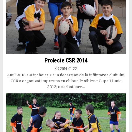
Proiecte CSR 2014
2014-01-22
Anul 2013 s-a incheiat. Ca in fiecare an de la infiintarea clubului,
CSR a organizat impreuna cu cluburile sibiene Cupa 1 Iunie
2012, o sarbatoare…