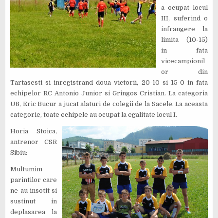
a ocupat locul
III, suferind o
infrangere la
limita (10-15)
in fata
vicecampionil
or din
Tartasesti si inregistrand doua victorii, 20-10 si 15-0 in fata
echipelor RC Antonio Junior si Gringos Cristian. La categoria
U8, Eric Bucur a jucat alaturi de colegii de la Sacele. La aceasta
categorie, toate echipele au ocupat la egalitate locul I.
Horia Stoica,
antrenor CSR
Sibiu:
Multumim
parintilor care
ne-au insotit si
sustinut in
deplasarea la