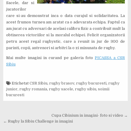
Sacele, dar si
jucatorilor
care si-au demonstrat inca o data curajul si solidaritatea. La
acest frumos turneu am aratat ca o adevarata echipa. Faptul ca
am jucat cu adversari de acelasi calibru fizic a contribuit mult la
obtinerea victoriilor si la moralul echipei. Felicit organizatorii
petru acest regal rugbystic, care a reunit in jur de 300 de
parinti, copii, antrenori si arbitri la o zi minunata de rugby.
Mai multe imagini in curand pe galeria foto
PICASSA a CSR
Sibiu
Etichetat
CSR Sibiu
,
rugby brasov
,
rugby bucuresti
,
rugby
junior
,
rugby romania
,
rugby sacele
,
rugby sibiu
,
soimii
bucuresti
Navigare
Cupa Cibinium in imagini- foto si video →
în
← Rugby la Sibiu Challenge in imagini