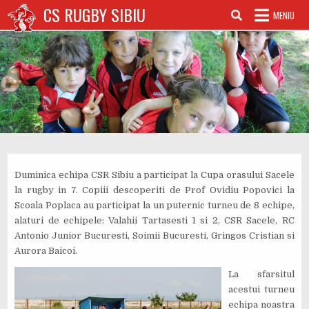
Sari
CS RUGBY SIBIU
MENIU
la
conținut
Duminica echipa CSR Sibiu a participat la Cupa orasului Sacele
la rugby in 7. Copiii descoperiti de Prof Ovidiu Popovici la
Scoala Poplaca au participat la un puternic turneu de 8 echipe,
alaturi de echipele: Valahii Tartasesti 1 si 2, CSR Sacele, RC
Antonio Junior Bucuresti, Soimii Bucuresti, Gringos Cristian si
Aurora Baicoi.
La sfarsitul
acestui turneu
echipa noastra