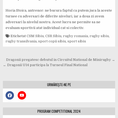
Horia Stoica, antrenor: ne bucura faptul ca putem juca la aceste
turnee cu adversari de diferite niveluri, iar a doua zi avem
adversari la nivelul nostru. Acest lucru ne permite sa ne
evaluam sportivii atat individual cat si colectiv.
Etichetat
CSM Sibiu
,
CSR Sibiu
,
rugby romania
,
rugby sibiu
,
rugby transilvania
,
sport copii sibiu
,
sport sibiu
Navigare
Dragonii pregatesc debutul in Circuitul National de Minirugby →
în
← Dragonii U14 participa la Turneul Final National
articole
URMĂREȘTE-NE PE
PROGRAM COMPETITIONAL 2024