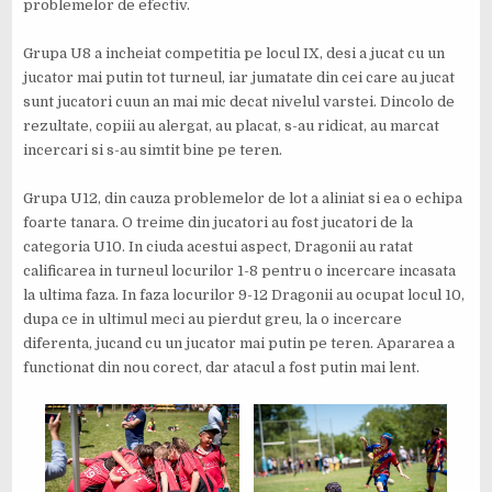
problemelor de efectiv.
Grupa U8 a incheiat competitia pe locul IX, desi a jucat cu un
jucator mai putin tot turneul, iar jumatate din cei care au jucat
sunt jucatori cuun an mai mic decat nivelul varstei. Dincolo de
rezultate, copiii au alergat, au placat, s-au ridicat, au marcat
incercari si s-au simtit bine pe teren.
Grupa U12, din cauza problemelor de lot a aliniat si ea o echipa
foarte tanara. O treime din jucatori au fost jucatori de la
categoria U10. In ciuda acestui aspect, Dragonii au ratat
calificarea in turneul locurilor 1-8 pentru o incercare incasata
la ultima faza. In faza locurilor 9-12 Dragonii au ocupat locul 10,
dupa ce in ultimul meci au pierdut greu, la o incercare
diferenta, jucand cu un jucator mai putin pe teren. Apararea a
functionat din nou corect, dar atacul a fost putin mai lent.