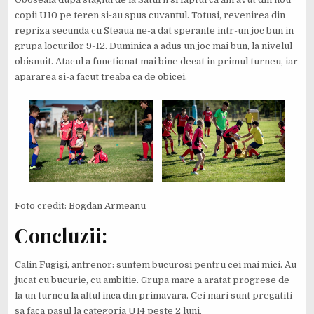
copii U10 pe teren si-au spus cuvantul. Totusi, revenirea din
repriza secunda cu Steaua ne-a dat sperante intr-un joc bun in
grupa locurilor 9-12. Duminica a adus un joc mai bun, la nivelul
obisnuit. Atacul a functionat mai bine decat in primul turneu, iar
apararea si-a facut treaba ca de obicei.
Foto credit: Bogdan Armeanu
Concluzii:
Calin Fugigi, antrenor: suntem bucurosi pentru cei mai mici. Au
jucat cu bucurie, cu ambitie. Grupa mare a aratat progrese de
la un turneu la altul inca din primavara. Cei mari sunt pregatiti
sa faca pasul la categoria U14 peste 2 luni.