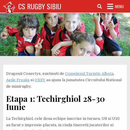
Sari
CS RUGBY SIBIU
MENIU
la
conținut
Dragonii Conectys, sustinuti de
Complexul Turistic Albota
,
Agile Freaks
si
OXSY
au ajuns la jumatatea Circuitului National
de minirugby.
Etapa 1: Techirghiol 28-30
Iunie
La Techirghiol, cele doua echipe inscrise in turneu, U8 si U10
au facut o impresie placuta, in ciuda tineretii jucatorilor si