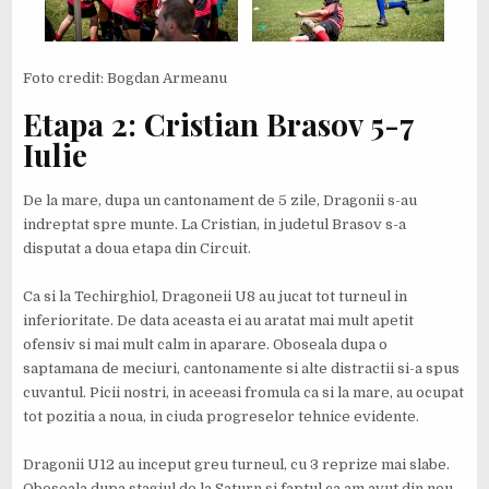
Foto credit: Bogdan Armeanu
Etapa 2: Cristian Brasov 5-7
Iulie
De la mare, dupa un cantonament de 5 zile, Dragonii s-au
indreptat spre munte. La Cristian, in judetul Brasov s-a
disputat a doua etapa din Circuit.
Ca si la Techirghiol, Dragoneii U8 au jucat tot turneul in
inferioritate. De data aceasta ei au aratat mai mult apetit
ofensiv si mai mult calm in aparare. Oboseala dupa o
saptamana de meciuri, cantonamente si alte distractii si-a spus
cuvantul. Picii nostri, in aceeasi fromula ca si la mare, au ocupat
tot pozitia a noua, in ciuda progreselor tehnice evidente.
Dragonii U12 au inceput greu turneul, cu 3 reprize mai slabe.
Oboseala dupa stagiul de la Saturn si faptul ca am avut din nou