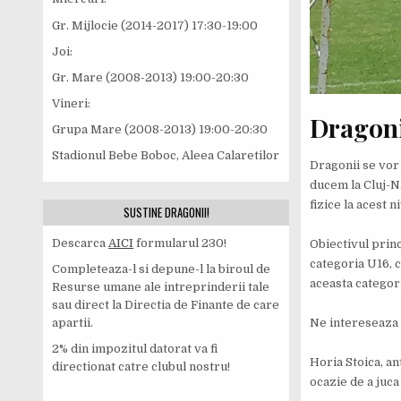
Gr. Mijlocie (2014-2017) 17:30-19:00
Joi:
Gr. Mare (2008-2013) 19:00-20:30
Vineri:
Dragoni
Grupa Mare (2008-2013) 19:00-20:30
Stadionul Bebe Boboc, Aleea Calaretilor
Dragonii se vor 
ducem la Cluj-Na
fizice la acest ni
SUSTINE DRAGONII!
Descarca
AICI
formularul 230!
Obiectivul princ
categoria U16, c
Completeaza-l si depune-l la biroul de
aceasta categor
Resurse umane ale intreprinderii tale
sau direct la Directia de Finante de care
Ne intereseaza 
apartii.
2% din impozitul datorat va fi
Horia Stoica, an
directionat catre clubul nostru!
ocazie de a juca