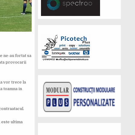
e ne-au fortat sa
fata provocarii
a vor trece la
la toamna in
contraatacul.
 este ultima