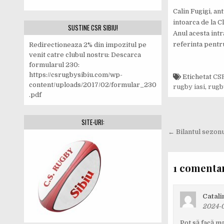
Calin Fugigi, an
intoarca de la C
SUSTINE CSR SIBIU!
Anul acesta intr
referinta pentru
Redirectioneaza 2% din impozitul pe
venit catre clubul nostru: Descarca
formularul 230:
https://csrugbysibiu.com/wp-
Etichetat
CSR
content/uploads/2017/02/formular_230
rugby iasi
,
rugb
.pdf
Navigar
SITE-URI:
în
← Bilantul sezon
articole
1 comentar
Catali
2024-0
Pot să facă m