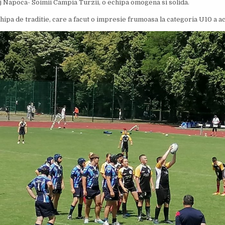
j Napoca- Soimii Campia Turzii, o echipa omogena si solida.
hipa de traditie, care a facut o impresie frumoasa la categoria U10 a ac