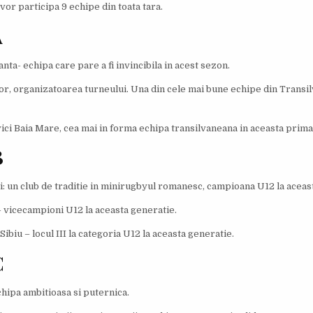
vor participa 9 echipe din toata tara.
A
nta- echipa care pare a fi invincibila in acest sezon.
or, organizatoarea turneului. Una din cele mai bune echipe din Transil
ici Baia Mare, cea mai in forma echipa transilvaneana in aceasta prima
B
i: un club de traditie in minirugbyul romanesc, campioana U12 la aceas
- vicecampioni U12 la aceasta generatie.
ibiu – locul III la categoria U12 la aceasta generatie.
C
hipa ambitioasa si puternica.