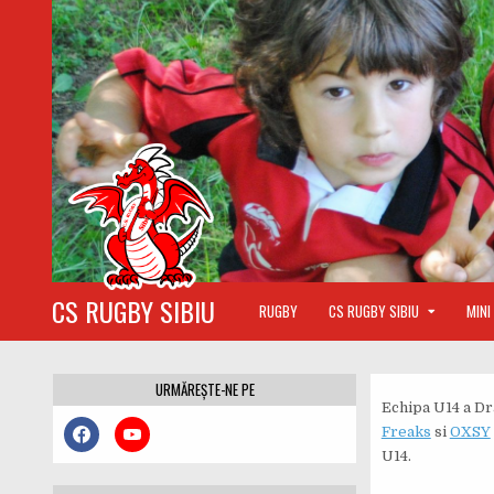
Sari
la
conținut
CS RUGBY SIBIU
RUGBY
CS RUGBY SIBIU
MINI
URMĂREȘTE-NE PE
Echipa U14 a D
Freaks
si
OXSY
U14.