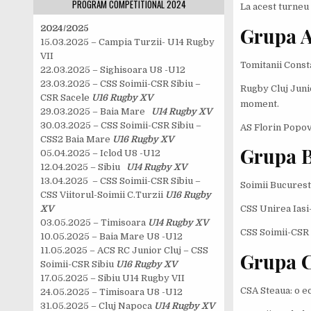
PROGRAM COMPETITIONAL 2024
La acest turneu 
Grupa 
2024/2025
15.03.2025 – Campia Turzii- U14 Rugby
VII
Tomitanii Consta
22.03.2025 – Sighisoara U8 -U12
23.03.2025 – CSS Soimii-CSR Sibiu –
Rugby Cluj Juni
CSR Sacele
U16 Rugby XV
moment.
29.03.2025 – Baia Mare
U14 Rugby XV
30.03.2025 – CSS Soimii-CSR Sibiu –
AS Florin Popov
CSS2 Baia Mare
U16 Rugby XV
Grupa 
05.04.2025 – Iclod U8 -U12
12.04.2025 – Sibiu
U14 Rugby XV
13.04.2025 – CSS Soimii-CSR Sibiu –
Soimii Bucurest
CSS Viitorul-Soimii C.Turzii
U16 Rugby
XV
CSS Unirea Iasi
03.05.2025 – Timisoara
U14 Rugby XV
CSS Soimii-CSR S
10.05.2025 – Baia Mare U8 -U12
11.05.2025 – ACS RC Junior Cluj – CSS
Grupa 
Soimii-CSR Sibiu
U16 Rugby XV
17.05.2025 – Sibiu U14 Rugby VII
CSA Steaua: o ec
24.05.2025 – Timisoara U8 -U12
31.05.2025 – Cluj Napoca
U14 Rugby XV