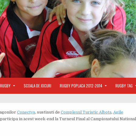
 RUGBY
SCOALA DE JOCURI
RUGBY POPLACA 2012-2014
RUGBY TAG
ragonilor
Conectys
, sustinuti de
Complexul Turistic Albota
,
Agile
participa in acest week-end la Turneul Final al Campionatului Nationa