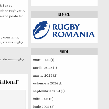
tri sa se
vedere rugbystic.
NE PLACE:
k-end poate fi o
y constanta
,
u
,
steaua rugby
ARHIVE
nal de minirugby →
iunie 2026
(1)
aprilie 2025
(1)
martie 2025
(2)
National
”
octombrie 2024
(4)
septembrie 2024
(1)
iulie 2024
(2)
iunie 2024
(3)