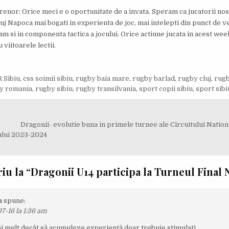
trenor: Orice meci e o oportunitate de a invata. Speram ca jucatorii nos
luj Napoca mai bogati in experienta de joc, mai intelepti din punct de 
am si in componenta tactica a jocului. Orice actiune jucata in acest wee
 viitoarele lectii.
 Sibiu
,
css soimii sibiu
,
rugby baia mare
,
rugby barlad
,
rugby cluj
,
rugb
y romania
,
rugby sibiu
,
rugby transilvania
,
sport copii sibiu
,
sport sibi
e
Dragonii- evolutie buna in primele turnee ale Circuitului Natio
ului 2023-2024
iu la “
Dragonii U14 participa la Turneul Final 
n
spune:
7-16 la 1:36 am
ai mult decât să acumuleze experiență doar trebuie stimulati