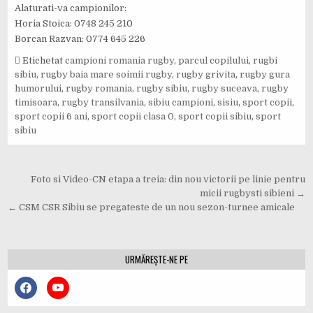
Alaturati-va campionilor:
Horia Stoica: 0748 245 210
Borcan Razvan: 0774 645 226
Etichetat
campioni romania rugby
,
parcul copilului
,
rugbi
sibiu
,
rugby baia mare soimii rugby
,
rugby grivita
,
rugby gura
humorului
,
rugby romania
,
rugby sibiu
,
rugby suceava
,
rugby
timisoara
,
rugby transilvania
,
sibiu campioni
,
sisiu
,
sport copii
,
sport copii 6 ani
,
sport copii clasa 0
,
sport copii sibiu
,
sport
sibiu
Navigare
Foto si Video-CN etapa a treia: din nou victorii pe linie pentru
în
micii rugbysti sibieni →
← CSM CSR Sibiu se pregateste de un nou sezon-turnee amicale
articole
URMĂREȘTE-NE PE