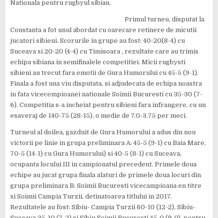
Nationala pentru rugbyul sibian.
Primul turneu, disputat la
Constanta a fot unul abordat cu oarecare retinere de micutii
jucatori sibieni. Scorurile in grupe au fost: 40-20(8-4) cu
Suceava si 20-20 (4-4) cu Timisoara , rezultate care au trimis
echipa sibiana in semifinalele competitiei. Micii rugbysti
sibieni au trecut fara emotii de Gura Humorului cu 45-5 (9-1).
Finala a fost una viu disputata, si adjudecata de echipa noastra
in fata vicecempioanei nationale Soimii Bucuresti cu 35-30 (7-
6). Competitia s-a incheiat pentru sibieni fara infrangere, cu un
esaveraj de 140-75 (28-15), o medie de 7.0-3.75 per meci.
Turneul al doilea, gazduit de Gura Humorului a adus din nou
victorii pe linie in grupa preliminara A: 45-5 (9-1) cu Baia Mare,
70-5 (14-1) cu Gura Humorului) si 40-5 (8-1) cu Suceava,
ocupanta locului III in campionatul precedent. Primele doua
echipe au jucat grupa finala alaturi de primele doua locuri din
grupa preliminara B: Soimii Bucuresti vicecampioana en titre
si Soimii Campia Turzii, detinatoarea titlului in 2017.
Rezultatele au fost: Sibiu- Campia Turzii 60-10 (12-2), Sibiu-
Suceava 35-10 (7-2) si Sibiu Soimii Bucuresti 45-0 (9-0), pentru