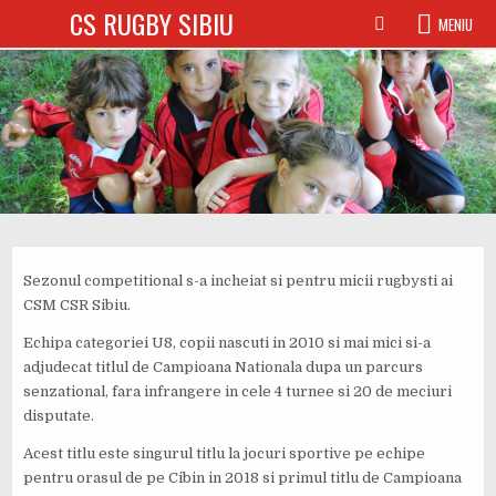
Sari
CS RUGBY SIBIU
MENIU
la
conținut
Sezonul competitional s-a incheiat si pentru micii rugbysti ai
CSM CSR Sibiu.
Echipa categoriei U8, copii nascuti in 2010 si mai mici si-a
adjudecat titlul de Campioana Nationala dupa un parcurs
senzational, fara infrangere in cele 4 turnee si 20 de meciuri
disputate.
Acest titlu este singurul titlu la jocuri sportive pe echipe
pentru orasul de pe Cibin in 2018 si primul titlu de Campioana