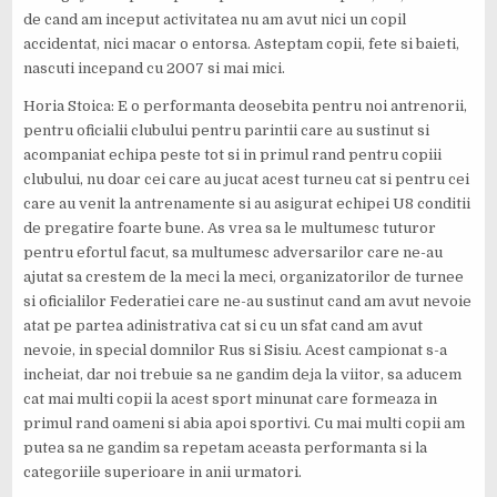
de cand am inceput activitatea nu am avut nici un copil
accidentat, nici macar o entorsa. Asteptam copii, fete si baieti,
nascuti incepand cu 2007 si mai mici.
Horia Stoica: E o performanta deosebita pentru noi antrenorii,
pentru oficialii clubului pentru parintii care au sustinut si
acompaniat echipa peste tot si in primul rand pentru copiii
clubului, nu doar cei care au jucat acest turneu cat si pentru cei
care au venit la antrenamente si au asigurat echipei U8 conditii
de pregatire foarte bune. As vrea sa le multumesc tuturor
pentru efortul facut, sa multumesc adversarilor care ne-au
ajutat sa crestem de la meci la meci, organizatorilor de turnee
si oficialilor Federatiei care ne-au sustinut cand am avut nevoie
atat pe partea adinistrativa cat si cu un sfat cand am avut
nevoie, in special domnilor Rus si Sisiu. Acest campionat s-a
incheiat, dar noi trebuie sa ne gandim deja la viitor, sa aducem
cat mai multi copii la acest sport minunat care formeaza in
primul rand oameni si abia apoi sportivi. Cu mai multi copii am
putea sa ne gandim sa repetam aceasta performanta si la
categoriile superioare in anii urmatori.