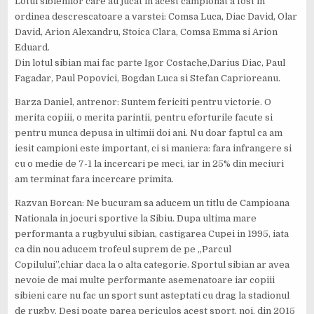
Lotul sibienilor care au jucat in acest campionat a fost in
ordinea descrescatoare a varstei: Comsa Luca, Diac David, Olar
David, Arion Alexandru, Stoica Clara, Comsa Emma si Arion
Eduard.
Din lotul sibian mai fac parte Igor Costache,Darius Diac, Paul
Fagadar, Paul Popovici, Bogdan Luca si Stefan Caprioreanu.
Barza Daniel, antrenor: Suntem fericiti pentru victorie. O
merita copiii, o merita parintii, pentru eforturile facute si
pentru munca depusa in ultimii doi ani. Nu doar faptul ca am
iesit campioni este important, ci si maniera: fara infrangere si
cu o medie de 7-1 la incercari pe meci, iar in 25% din meciuri
am terminat fara incercare primita.
Razvan Borcan: Ne bucuram sa aducem un titlu de Campioana
Nationala in jocuri sportive la Sibiu. Dupa ultima mare
performanta a rugbyului sibian, castigarea Cupei in 1995, iata
ca din nou aducem trofeul suprem de pe „Parcul
Copilului”,chiar daca la o alta categorie. Sportul sibian ar avea
nevoie de mai multe performante asemenatoare iar copiii
sibieni care nu fac un sport sunt asteptati cu drag la stadionul
de rugby. Desi poate parea periculos acest sport, noi, din 2015