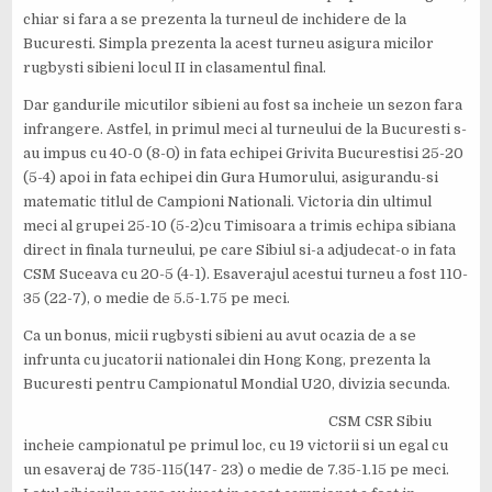
chiar si fara a se prezenta la turneul de inchidere de la
40670106_10214476331595674_32088760150948
IMG-20180902-WA0009
IMG-20180902-WA0072
IMG-20180902-WA0023
IMG-20180902-WA0087
IMG_20180902_135956
IMG-20180902-WA0014
IMG_20180901_100759
IMG-20180902-WA0148
IMG-20180902-WA0141
SAM_2092
SAM_2108
SAM_2136
Bucuresti. Simpla prezenta la acest turneu asigura micilor
57728_n
rugbysti sibieni locul II in clasamentul final.
Dar gandurile micutilor sibieni au fost sa incheie un sezon fara
infrangere. Astfel, in primul meci al turneului de la Bucuresti s-
au impus cu 40-0 (8-0) in fata echipei Grivita Bucurestisi 25-20
(5-4) apoi in fata echipei din Gura Humorului, asigurandu-si
matematic titlul de Campioni Nationali. Victoria din ultimul
meci al grupei 25-10 (5-2)cu Timisoara a trimis echipa sibiana
direct in finala turneului, pe care Sibiul si-a adjudecat-o in fata
CSM Suceava cu 20-5 (4-1). Esaverajul acestui turneu a fost 110-
35 (22-7), o medie de 5.5-1.75 pe meci.
Ca un bonus, micii rugbysti sibieni au avut ocazia de a se
infrunta cu jucatorii nationalei din Hong Kong, prezenta la
Bucuresti pentru Campionatul Mondial U20, divizia secunda.
CSM CSR Sibiu
incheie campionatul pe primul loc, cu 19 victorii si un egal cu
un esaveraj de 735-115(147- 23) o medie de 7.35-1.15 pe meci.