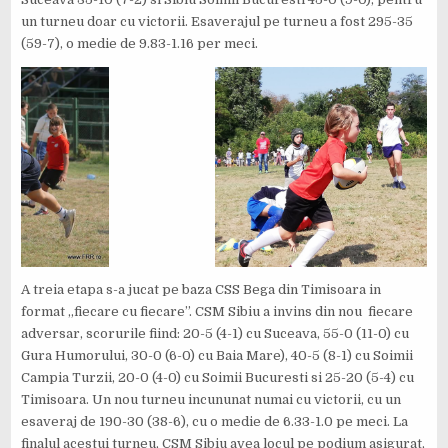
un turneu doar cu victorii. Esaverajul pe turneu a fost 295-35
(59-7), o medie de 9.83-1.16 per meci.
IMG-20180903-WA0017
A treia etapa s-a jucat pe baza CSS Bega din Timisoara in
format „fiecare cu fiecare”. CSM Sibiu a invins din nou fiecare
adversar, scorurile fiind: 20-5 (4-1) cu Suceava, 55-0 (11-0) cu
Gura Humorului, 30-0 (6-0) cu Baia Mare), 40-5 (8-1) cu Soimii
Campia Turzii, 20-0 (4-0) cu Soimii Bucuresti si 25-20 (5-4) cu
Timisoara. Un nou turneu incununat numai cu victorii, cu un
esaveraj de 190-30 (38-6), cu o medie de 6.33-1.0 pe meci. La
finalul acestui turneu, CSM Sibiu avea locul pe podium asigurat,